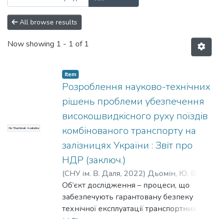
All browse results
Now showing
1 - 1 of 1
Item
Розроблення науково-технічних
рішень проблеми убезпечення
високошвидкісного руху поїздів
комбінованого транспорту на
No Thumbnail Available
залізницях України : Звіт про
НДР (заключ.)
(
СНУ ім. В. Даля
,
2022
)
Дьомін, Ю. В.
;
Сергієнко, О. В.
Об’єкт дослідження – процеси, що
;
Горбунов, М. І.
;
Фомін, О.
В.
забезпечують гарантовану безпеку
;
Черняк, Г. Ю.
;
Ловська, А. О.
;
Дьомін,
Р. Ю.
технічної експлуатації транспортних
;
Морнева, М. О.
;
Ноженко, В. С.
;