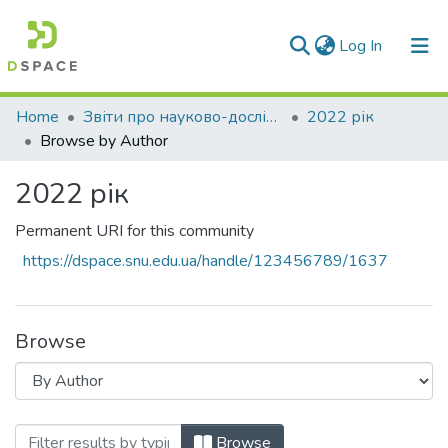
(current)
Log In
Communities & Collections
Home
Звіти про науково-дослідну роботу за держбюджетним фінансуванням
2022 рік
Browse by Author
All of DSpace
2022 рік
Permanent URI for this community
https://dspace.snu.edu.ua/handle/123456789/1637
Browse
Browsing 2022 рік by Author "Загорськи
Browse