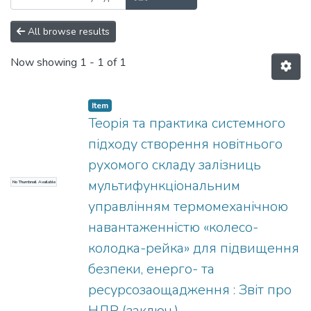
All browse results
Now showing
1 - 1 of 1
Item
Теорія та практика системного
підходу створення новітнього
рухомого складу залізниць
мультифункціональним
No Thumbnail Available
управлінням термомеханічною
навантаженністю «колесо-
колодка-рейка» для підвищення
безпеки, енерго- та
ресурсозаощадження : Звіт про
НДР (заключ.)