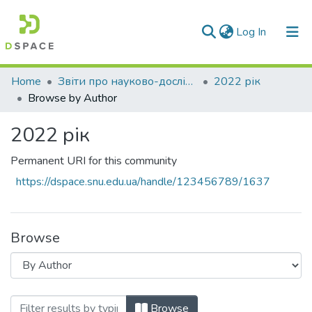
(current)
Log In
Communities & Collections
Home
Звіти про науково-дослідну роботу за держбюджетним фінансуванням
2022 рік
Browse by Author
All of DSpace
2022 рік
Permanent URI for this community
https://dspace.snu.edu.ua/handle/123456789/1637
Browse
Browsing 2022 рік by Author "Кічкін, О. 
Browse