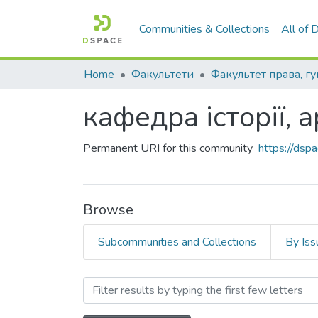
Communities & Collections
All of
Home
Факультети
кафедра історії, 
Permanent URI for this community
https://ds
Browse
Subcommunities and Collections
By Iss
Browsing кафедра історії,