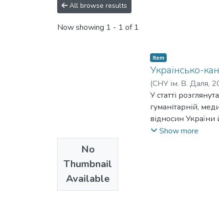
All browse results
Now showing
1 - 1 of 1
Item
Українсько-кан
(
СНУ ім. В. Даля
,
2
У статті розгляну
гуманітарній, мед
відносин України 
2001 році. Прийнят
Show more
стала основою для
No
визначення здобут
Thumbnail
Available