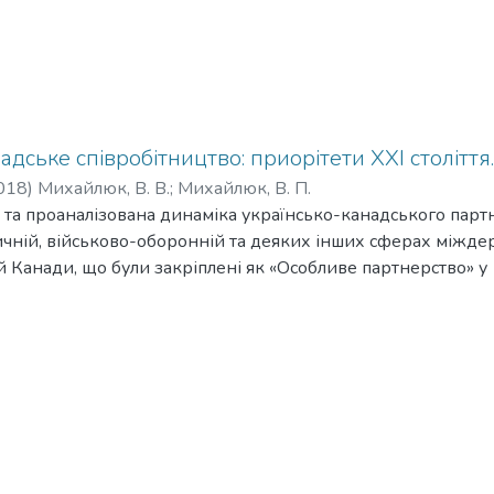
адське співробітництво: приорітети XXI століття.
018
)
Михайлюк, В. В.
;
Михайлюк, В. П.
та та проаналізована динаміка українсько-канадського парт
ичній, військово-оборонній та деяких інших сферах міжд
й Канади, що були закріплені як «Особливе партнерство» у
а у 2009 році довгострокова «Дорожня карта» актуалізувала
 заключення цілої низки взаємовигідних домовленостей. М
ків та перспектив розвитку сучасних українсько-канадськ