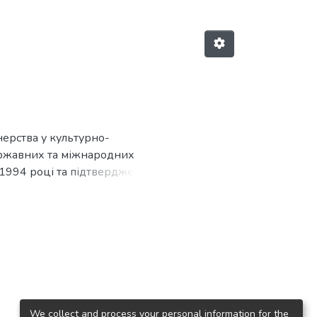
нерства у культурно-
ержавних та міжнародних
 1994 році та підтверджені у
 їх на початку XXI століття,
етою статті постали
их взаємин та співробітництва.
We collect and process your personal information for the