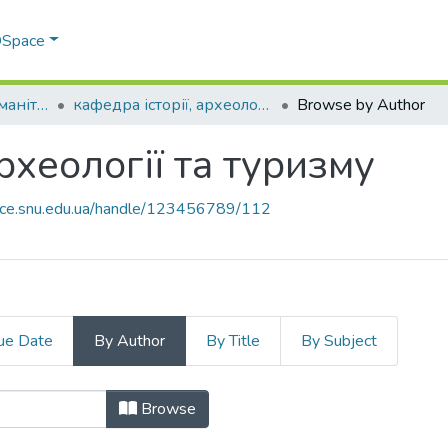
 DSpace
Факультет права, гуманітарних і соціальних наук
кафедра історії, археології та туризму
Browse by Author
археології та туризму
pace.snu.edu.ua/handle/123456789/112
ue Date
By Author
By Title
By Subject
 археології та туризму by Author "
Browse