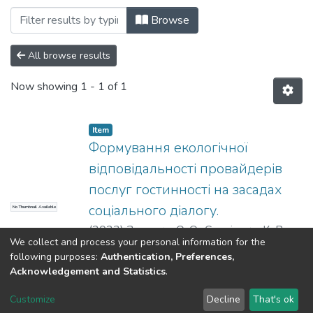
Browsing кафедра історії, археології та
Browse
All browse results
Now showing
1 - 1 of 1
Item
Формування екологічної
відповідальності провайдерів
послуг гостинності на засадах
соціального діалогу.
No Thumbnail Available
(
2023
)
Зеленко, О. О.
;
Сергієнко, К. В.
We collect and process your personal information for the
following purposes:
Authentication, Preferences,
Acknowledgement and Statistics
.
Dspace & Volodymyr Dahl East Ukrainian National University
copyright © 2002-2026
LYRASIS
Customize
Decline
That's ok
Cookie settings
End User Agreement
Send Feedback