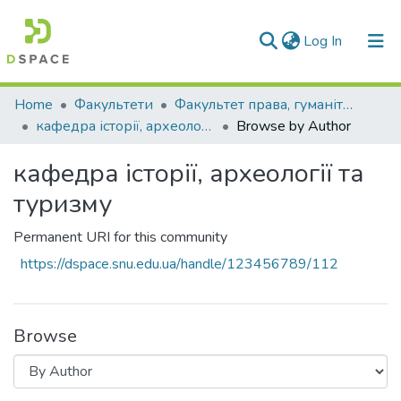
(current)
Log In
Communities & Collections
Home
Факультети
Факультет права, гуманітарних і соціальних наук
кафедра історії, археології та туризму
Browse by Author
All of DSpace
кафедра історії, археології та
туризму
Permanent URI for this community
https://dspace.snu.edu.ua/handle/123456789/112
Browse