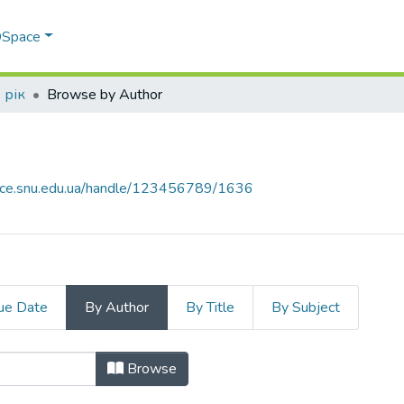
 DSpace
 рік
Browse by Author
pace.snu.edu.ua/handle/123456789/1636
ue Date
By Author
By Title
By Subject
hor "Зеленко, О. О."
Browse