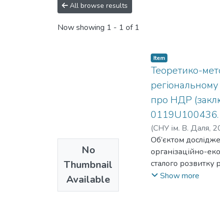
All browse results
Now showing
1 - 1 of 1
Item
Теоретико-мето
регіональному 
про НДР (заключ
0119U100436. –
(
СНУ ім. В. Даля
,
2
К.
Об’єктом дослідже
;
Галгаш, Р. А.
;
Овч
No
Рогозян, Ю. С.
організаційно-еко
;
Тищ
Thumbnail
Манухіна, М. Ю.
сталого розвитку 
;
Ов
Іжболдіна, А. В.
розробка науковог
;
Бо
Show more
Available
забезпечення стал
комплексного орга
дієвих механізмів