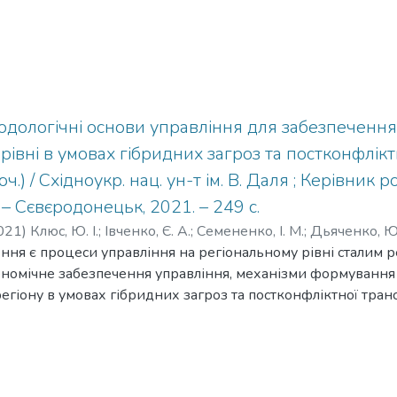
дологічні основи управління для забезпечення
рівні в умовах гібридних загроз та постконфліктн
.) / Східноукр. нац. ун-т ім. В. Даля ; Керівник ро
 Сєвєродонецьк, 2021. – 249 с.
021
)
Клюс, Ю. І.
;
Івченко, Є. А.
;
Семененко, І. М.
;
Дьяченко, Ю
ння є процеси управління на регіональному рівні сталим 
аренко, Є. І.
;
Зеленко, О. О.
;
Костирко, Л. А.
;
Хандій, О. О.
;
Мо
номічне забезпечення управління, механізми формування і
енко, В. В.
;
Кушал, І. М.
;
Пчелинська, Г. В.
;
Швець, Н. В.
;
Черн
регіону в умовах гібридних загроз та постконфліктної тра
єчкіна, О. А.
;
Середа, О. О.
;
Ахромкін, А. О.
;
Заблодська, Д. 
о підґрунтя та удосконалення теоретико-методологічних 
гданов, Р. І.
;
Гончаренко, О. Г.
;
Фаталов, В. В.
ого розвитку на територіях постконфліктної трансформаці
нізаційно-економічного забезпечення управління на регі
 розвитку інтелектуального капіталу. Для досягнення поста