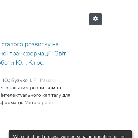
 сталого розвитку на
ої трансформації : Звіт
боти Ю. І. Клюс. –
. Ю.
;
Бузько, І. Р.
;
Рамазанов, С.
регіональним розвитком та
ргачов, І. В.
;
Соломатіна, Т. В.
;
нтелектуального капіталу для
одубова, Е. В.
;
Бучнєв, М. М.
;
нсформації. Метою роботи є
В.
;
Білоус, Я. Ю.
;
Івченко, Ю. А.
;
основ управління для
ї на основі формування
ональному рівні та розробки
вленої мети в темі використано
We collect and process your personal information for the