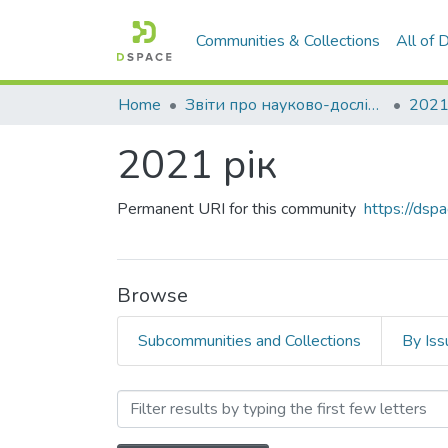
Communities & Collections
All of
Home
Звіти про науково-дослідну роботу за держбюджетним фінансуванням
2021
2021 рік
Permanent URI for this community
https://ds
Browse
Subcommunities and Collections
By Iss
Browsing 2021 рік by Aut