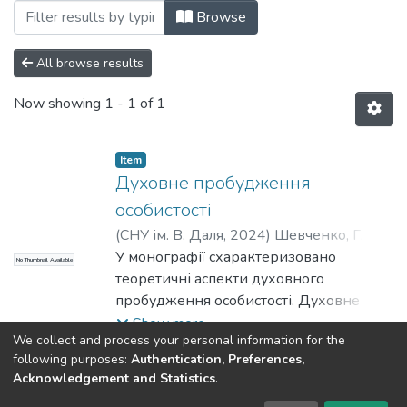
Browsing Монографії (КП) by Author "Ан
Browse
All browse results
Now showing
1 - 1 of 1
Item
Духовне пробудження
особистості
(
СНУ ім. В. Даля
,
2024
)
Шевченко, Г. П.
;
Антоненко, Т. Л.
У монографії схарактеризовано
;
Безугла, М. В.
;
No Thumbnail Available
Сафонова, І. О.
теоретичні аспекти духовного
пробудження особистості. Духовне
пробудження розглядається як
Show more
We collect and process your personal information for the
своєрідний імпульс пробудження у
following purposes:
Authentication, Preferences,
людини найвищих людських якостей.
Acknowledgement and Statistics
.
Dspace & Volodymyr Dahl East Ukrainian National University
Джерелом духовного пробудження