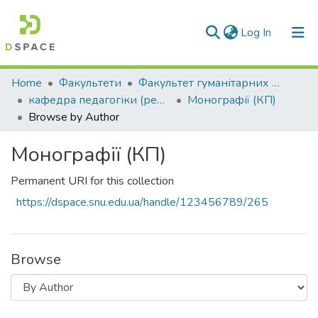
(current)
Log In
Communities & Collections
Home
Факультети
Факультет гуманітарних та соціальних наук
кафедра педагогіки (реорганізація)
Монографії (КП)
All of DSpace
Browse by Author
Монографії (КП)
Permanent URI for this collection
https://dspace.snu.edu.ua/handle/123456789/265
Browse