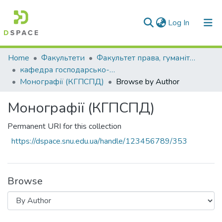
(current)
Log In
Communities & Collections
Home
Факультети
Факультет права, гуманітарних і соціальних наук
кафедра господарсько-правових та суспільно-політичних дисциплін
All of DSpace
Монографії (КГПСПД)
Browse by Author
Монографії (КГПСПД)
Permanent URI for this collection
https://dspace.snu.edu.ua/handle/123456789/353
Browse