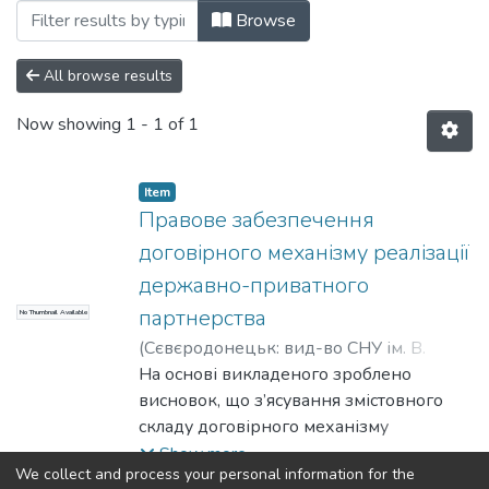
Browsing Монографії (КГПСПД) by Auth
Browse
All browse results
Now showing
1 - 1 of 1
Item
Правове забезпечення
договірного механізму реалізації
державно-приватного
партнерства
No Thumbnail Available
(
Сєвєродонецьк: вид-во СНУ ім. В.
Даля
На основі викладеного зроблено
,
2018
)
Терещенко, С. В.
;
Tereshchenko, Serhii
висновок, що з’ясування змістовного
складу договірного механізму
реалізації державно-приватного
Show more
We collect and process your personal information for the
партнерства дозволяє висунути для