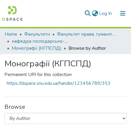
(current)
Log In
Communities & Collections
Home
Факультети
Факультет права, гуманітарних і соціальних наук
кафедра господарсько-правових та суспільно-політичних дисциплін
All of DSpace
Монографії (КГПСПД)
Browse by Author
Монографії (КГПСПД)
Permanent URI for this collection
https://dspace.snu.edu.ua/handle/123456789/353
Browse