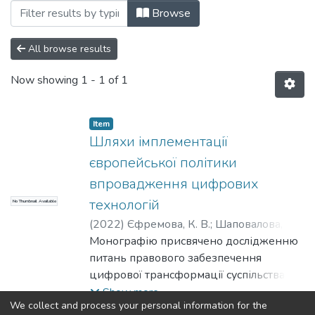
Browsing Монографії (КГПСПД) by Auth
Browse
All browse results
Now showing
1 - 1 of 1
Item
Шляхи імплементації
європейської політики
впровадження цифрових
технологій
No Thumbnail Available
(
2022
)
Єфремова, К. В.
;
Шаповалова, О.
В.
Монографію присвячено дослідженню
;
Хаустова, М. Г.
;
Шматков, Д. І.
;
Мамаєв,
І. О.
питань правового забезпечення
;
Новіков, Є. А.
цифрової трансформації суспільства та
економіки на шляху до членства в ЄС.
Show more
We collect and process your personal information for the
Розкриті питання застосування