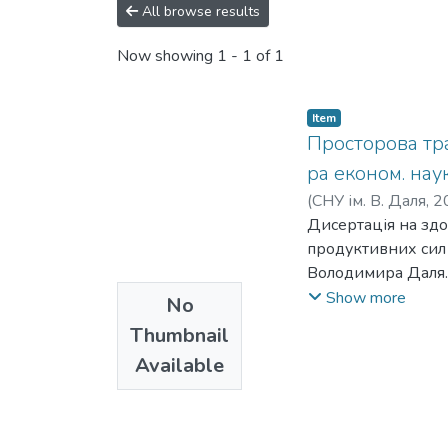
All browse results
Now showing
1 - 1 of 1
Item
Просторова тра
ра економ. нау
(
СНУ ім. В. Даля
,
2
Дисертація на здобуття наукового ступеня доктора економічних наук за спеціальністю 08.00.05 – Розвиток продуктивних сил та регіональна економіка. Східноукраїнський національний університет імені Володимира Даля. – Київ, 2025. Дисертацію присвячено дослідженню теоретичних, методологічних і науково-прикладних засад просторової трансформації розвитку легкої промисловості в регіонах України в умовах воєнного та повоєнного періодів. Систематизовано та актуалізовано загальнотеоретичні засади просторової економіки та просторового розвитку шляхом формування хронології та виокремлення фаз розвитку (класичної, фази розвитку теорії розміщення продуктивних сил, фази інтеграції просторових аспектів та сучасної фази), які відображають еволюцію поглядів та знань про економічний простір і підкреслюють важливість інтеграції просторових аспектів у сучасну економічну державну політику. Уточнено ієрархію інструментів просторового планування в Україні та сформовано термінологічну квадру. Актуалізовано класифікацію та типізацію просторових форм організації економіки на базі множинності організаційно-правових форм об'єднань підприємств, видів і форм субрегіональної просторової локалізації шляхом формування фасетної класифікації (за типом організації, за рівнем інтеграції, за географічним розміщенням і за функціональним призначенням) та типізації комплементарних просторових форм організації економіки. Аргументовано типологію комплементарних просторових форм організації економіки у повоєнний час. Обґрунтовано детермінованість адаптивної трансформації Європейської й Української концепцій просторового розвитку на основі загальнонаукових підходів та типології просторових соціоприродних систем, інформаційно просторово-ча
Show more
No
Thumbnail
Available