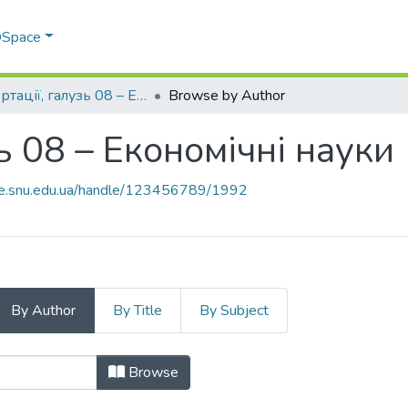
 DSpace
Дисертації, галузь 08 – Економічні науки
Browse by Author
ь 08 – Економічні науки
ace.snu.edu.ua/handle/123456789/1992
By Author
By Title
By Subject
зь 08 – Економічні науки by Author
Browse