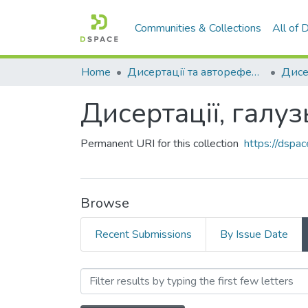
Communities & Collections
All of
Home
Дисертації та автореферати дисертацій
Дисертації, галуз
Permanent URI for this collection
https://dsp
Browse
Recent Submissions
By Issue Date
Browsing Дисертації, галу