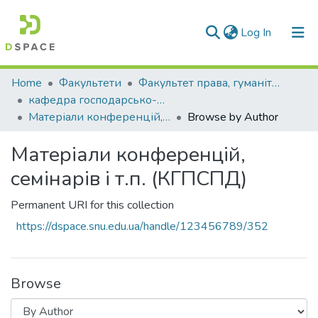
(current)
Log In
Communities & Collections
Home
Факультети
Факультет права, гуманітарних і соціальних наук
кафедра господарсько-правових та суспільно-політичних дисциплін
All of DSpace
Матеріали конференцій, семінарів і т.п. (КГПСПД)
Browse by Author
Матеріали конференцій,
семінарів і т.п. (КГПСПД)
Permanent URI for this collection
https://dspace.snu.edu.ua/handle/123456789/352
Browse