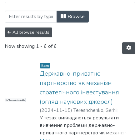
Browsing Матеріали конференцій, семін
Browse
All browse results
Now showing
1 - 6 of 6
Item
Державно-приватне
партнерство як механізм
стратегічного інвестування
(огляд наукових джерел)
No Thumbnail Available
(
2024-11-15
)
Tereshchenko, Serhii
;
Терещенко, С. В.
У тезах викладаються результати
вивчення проблеми державно-
приватного партнерство як механізму