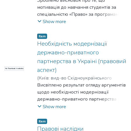
Даля
Зроблено висновок про те, що
,
2021
)
Терещенко, С. В.
;
Tereshchenko, Serhii
мотивація до навчання студентів за
спеціальністю «Право» за програмами, в
яких акцентується забезпечення
Show more
цифровізації економіки, обумовлена і
потребами практики використання
Item
цифровізованих явищ (штучного
Необхідність модернізації
інтелекту, віртуальних підприємств,
державно-приватного
бізнес-сайтів тощо), і інтересом до
партнерства в Україні (правовий
теорії проблематики розвитку
аспект)
No Thumbnail Available
господарського права в умовах
цифровізації економіки.
(
Київ: вид-во Східноукраїнського
національного університету ім. В. Даля
Висвітлено результат огляду аргументів
,
2024
щодо необхідності модернізації
)
Терещенко, С. В.
;
Tereshchenko,
Serhii
державно-приватного партнерства для
потреб повоєнного відновлення
Show more
економіки України. Обґрунтовано
доцільність проведення комплексних
Item
наукових досліджень економіко-
Правові наслідки