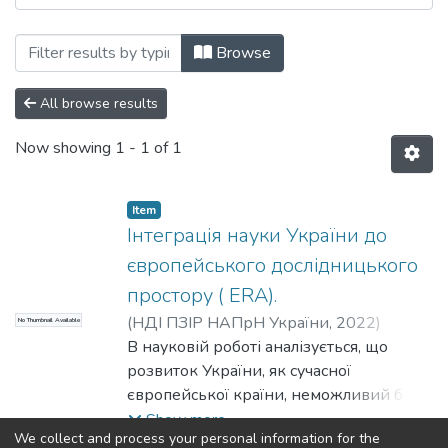
Browsing Матеріали конференцій, семіна
Browse
All browse results
Now showing
1 - 1 of 1
Item
Інтеграція науки України до
європейського дослідницького
простору ( ERA).
(
НДІ ПЗІР НАПрН України
,
2022
)
No Thumbnail Available
Хаустова, М. Г.
В науковій роботі аналізується, що
;
Шаповалова, О. В.
;
Khaustova, M.
розвиток України, як сучасної
;
Shapovalova, O.
європейської країни, неможливий без
міжнародного наукового спілкування,
Show more
We collect and process your personal information for the
вивчення досвіду зарубіжних країн.