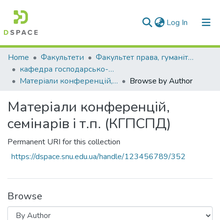
(current)
Log In
Communities & Collections
Home
Факультети
Факультет права, гуманітарних і соціальних наук
кафедра господарсько-правових та суспільно-політичних дисциплін
All of DSpace
Матеріали конференцій, семінарів і т.п. (КГПСПД)
Browse by Author
Матеріали конференцій,
семінарів і т.п. (КГПСПД)
Permanent URI for this collection
https://dspace.snu.edu.ua/handle/123456789/352
Browse