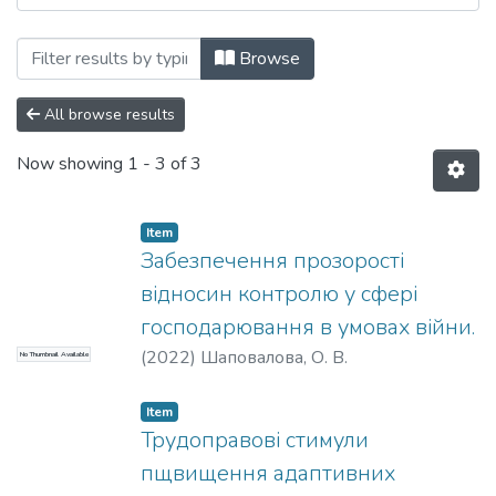
Browsing Матеріали конференцій, семін
Browse
All browse results
Now showing
1 - 3 of 3
Item
Забезпечення прозорості
відносин контролю у сфері
господарювання в умовах війни.
(
2022
)
Шаповалова, О. В.
No Thumbnail Available
Item
Трудоправові стимули
пщвищення адаптивних