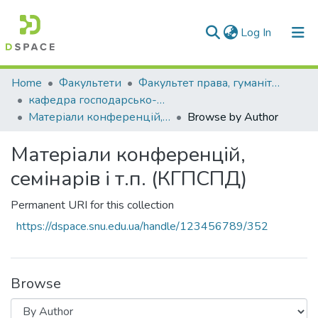
(current)
Log In
Communities & Collections
Home
Факультети
Факультет права, гуманітарних і соціальних наук
кафедра господарсько-правових та суспільно-політичних дисциплін
All of DSpace
Матеріали конференцій, семінарів і т.п. (КГПСПД)
Browse by Author
Матеріали конференцій,
семінарів і т.п. (КГПСПД)
Permanent URI for this collection
https://dspace.snu.edu.ua/handle/123456789/352
Browse