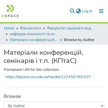
(current)
Log In
Communities & Collections
Home
Факультети
Факультет здоров’я людини
кафедра психології та соціології
All of DSpace
Матеріали конференцій, семінарів і т.п. (КПтаС)
Browse by Author
Матеріали конференцій,
семінарів і т.п. (КПтаС)
Permanent URI for this collection
https://dspace.snu.edu.ua/handle/123456789/537
Browse