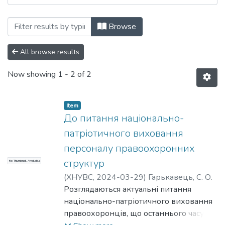
Browsing Матеріали конференцій, семіна
Browse
All browse results
Now showing
1 - 2 of 2
Item
До питання національно-
патріотичного виховання
персоналу правоохоронних
структур
No Thumbnail Available
(
ХНУВС
,
2024-03-29
)
Гарькавець, С. О.
Розглядаються актуальні питання
національно-патріотичного виховання
правоохоронців, що останнього часу