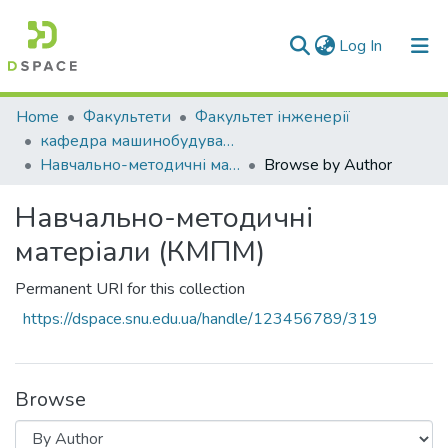
(current)
Log In
Communities & Collections
Home
Факультети
Факультет інженерії
кафедра машинобудування та прикладної механіки
All of DSpace
Навчально-методичні матеріали (КМПМ)
Browse by Author
Навчально-методичні
матеріали (КМПМ)
Permanent URI for this collection
https://dspace.snu.edu.ua/handle/123456789/319
Browse