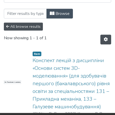
Browsing Навчально-методичні матеріа
Browse
All browse results
Now showing
1 - 1 of 1
Item
Конспект лекцій з дисципліни
«Основи систем 3D-
моделювання» (для здобувачів
першого (бакалаврського) рівня
No Thumbnail Available
освіти за спеціальностями 131 –
Прикладна механіка, 133 –
Галузеве машинобудування)
(
СНУ ім. В. Даля
,
2022
)
Карпюк, Л. В.