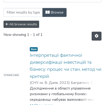
Browsing Наукові вісті Далівського уні
Browse
All browse results
Now showing
1 - 1 of 1
Item
Інтерпретації фактичної
диверсифікації інвестицій та
бізнесу: процес чи стан, метод чи
критерій.
No Thumbnail Available
(
СНУ ім. В. Даля
,
2023
)
Багратіоні, С. З.
;
Кривуля, П. В.
Дослідження в області управління
;
Бурко, Я. В.
;
Безбах, А. В.
;
Плєхова, Н. М.
ризиками у глобальному бізнес-
середовищі набуває важливості через