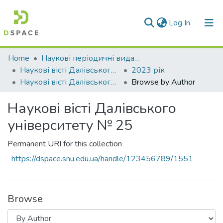
(current)
Log In
Communities & Collections
Home
Наукові періодичні видання СНУ ім. В. Даля
Наукові вісті Далівського університету
2023 рік
All of DSpace
Наукові вісті Далівського університету № 25
Browse by Author
Наукові вісті Далівського
університету № 25
Permanent URI for this collection
https://dspace.snu.edu.ua/handle/123456789/1551
Browse