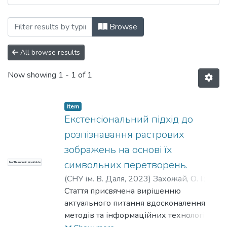
Browsing Наукові вісті Далівського уні
Browse
All browse results
Now showing
1 - 1 of 1
Item
Екстенсіональний підхід до
розпізнавання растрових
зображень на основі їх
символьних перетворень.
No Thumbnail Available
(
СНУ ім. В. Даля
,
2023
)
Захожай, О. І.
;
Крохмаль, А. В.
Стаття присвячена вирішенню
актуального питання вдосконалення
методів та інформаційних технологій