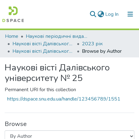
(current)
Log In
Communities & Collections
Home
Наукові періодичні видання СНУ ім. В. Даля
Наукові вісті Далівського університету
2023 рік
All of DSpace
Наукові вісті Далівського університету № 25
Browse by Author
Наукові вісті Далівського
університету № 25
Permanent URI for this collection
https://dspace.snu.edu.ua/handle/123456789/1551
Browse