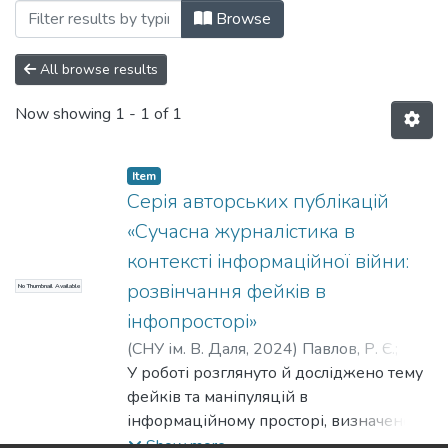
Browsing Інше (КПЖтаМК) by Author "Па
Browse
All browse results
Now showing
1 - 1 of 1
Item
Серія авторських публікацій
«Сучасна журналістика в
контексті інформаційної війни:
розвінчання фейків в
No Thumbnail Available
інфопросторі»
(
СНУ ім. В. Даля
,
2024
)
Павлов, Р. Є.
;
Зайцева, С. С. (наук. кер.)
У роботі розглянуто й досліджено тему
фейків та маніпуляцій в
інформаційному просторі, визначено
специфіку їх поширення, а також
Show more