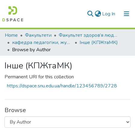
(current)
Log In
Communities & Collections
Home
Факультети
Факультет здоров’я людини
кафедра педагогіки, журналістики та міжкультурних комунікацій
Інше (КПЖтаМК)
All of DSpace
Browse by Author
Інше (КПЖтаМК)
Permanent URI for this collection
https://dspace.snu.edu.ua/handle/123456789/2728
Browse