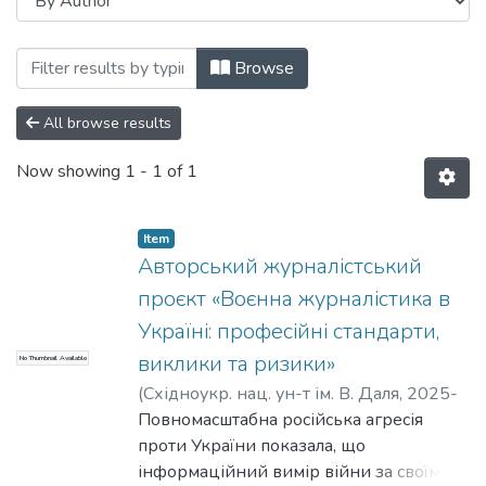
Browsing кафедра педагогіки, українськ
Browse
All browse results
Now showing
1 - 1 of 1
Item
Авторський журналістський
проєкт «Воєнна журналістика в
Україні: професійні стандарти,
виклики та ризики»
No Thumbnail Available
(
Східноукр. нац. ун-т ім. В. Даля
,
2025-
12-26
Повномасштабна російська агресія
)
Бедрін, Д. В.
;
Зайцева, С. С.
проти України показала, що
інформаційний вимір війни за своїм