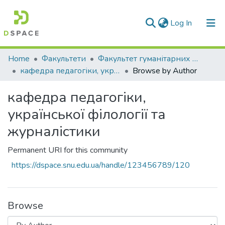
(current)
Log In
Communities & Collections
Home
Факультети
Факультет гуманітарних та соціальних наук
кафедра педагогіки, української філології та журналістики
Browse by Author
All of DSpace
кафедра педагогіки,
української філології та
журналістики
Permanent URI for this community
https://dspace.snu.edu.ua/handle/123456789/120
Browse