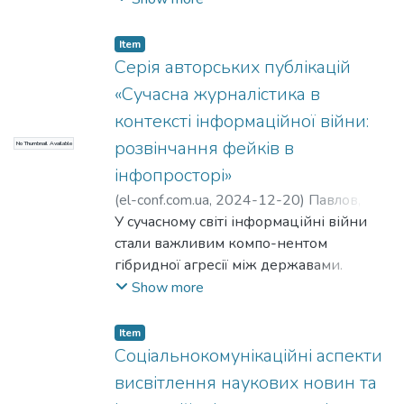
клієнтом.
бойових дій. Відтак, модна дипломатія
та маніпуляція в міжкультурній
Item
комунікації є актуальною темою для
Серія авторських публікацій
дослідження. Мета дослідження –
«Сучасна журналістика в
полягає в тому, щоб зрозуміти, як
контексті інформаційної війни:
українські бренди впливають на імідж
розвінчання фейків в
No Thumbnail Available
України в міжнародному середовищі.
інфопросторі»
(
el-conf.com.ua
,
2024-12-20
)
Павлов, Р.
Є.
У сучасному світі інформаційні війни
;
Зайцева, С. С.
стали важливим компо-нентом
гібридної агресії між державами.
Україна, що понад 10 років потерпає
Show more
від російської агресії, веде активну
боротьбу на інформа-ційному фронті.
Item
Російсько-українська війна є
Соціальнокомунікаційні аспекти
прикладом гібридної війни, в якій
висвітлення наукових новин та
протидія дезінформації та ворожій