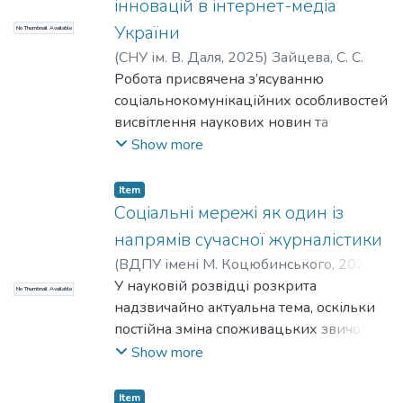
інновацій в інтернет-медіа
пропаганді відіграє дуже важливу роль.
України
No Thumbnail Available
(
СНУ ім. В. Даля
,
2025
)
Зайцева, С. С.
Робота присвячена з’ясуванню
соціальнокомунікаційних особливостей
висвітлення наукових новин та
інновацій в інтернет-медіа України у
Show more
період 2014-2018 рр. Дослідження
проведено на матеріалі сімох найбільш
Item
відвідуваних новинних інтернет-медіа
Соціальні мережі як один із
України (за даними Alexa Ranking
напрямів сучасної журналістики
Ukraine, TNS Україна та рейтингу
(
ВДПУ імені М. Коцюбинського
,
2024
)
Інтернет-асоціації України):
Зайцева, Станіслава Станіславівна
У науковій розвідці розкрита
;
No Thumbnail Available
«Korrespondent.net» «Obozrevatel»,
Семерня, Вікторія Олексіївна
надзвичайно актуальна тема, оскільки
;
Зайцева,
«Сьогодні», «Телеканал 24», «ТСН.ua»,
С. С.
постійна зміна споживацьких звичок,
;
Семерня, В. О.
«Українська правда», «Цензор.НЕТ».
популярність роблять соціальні мережі
Show more
Встановлено, що новинні медіа
ефективним інструментом для
приділяють мало уваги темі наукових
комунікації. У роботі є досліджено роль
Item