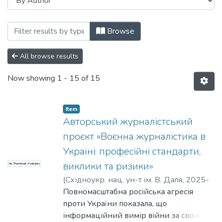
Browsing кафедра педагогіки, українськ
Browse
All browse results
Now showing
1 - 15 of 15
Item
Авторський журналістський
проєкт «Воєнна журналістика в
Україні: професійні стандарти,
виклики та ризики»
No Thumbnail Available
(
Східноукр. нац. ун-т ім. В. Даля
,
2025-
12-26
Повномасштабна російська агресія
)
Бедрін, Д. В.
;
Зайцева, С. С.
проти України показала, що
інформаційний вимір війни за своїм