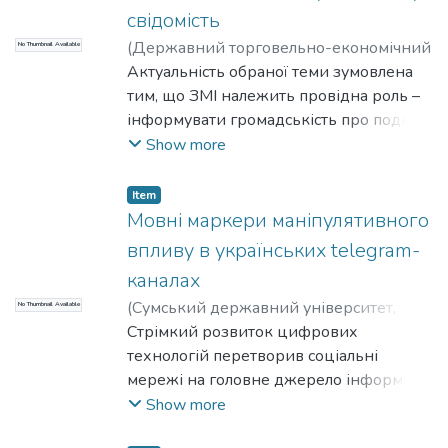
свідомість
(
Державний торговельно-економічний
No Thumbnail Available
університет
Актуальність обраної теми зумовлена
,
2025-10-24
)
Зайцева, С. С.
тим, що ЗМІ належить провідна роль –
інформувати громадськість про події
політичного, культурного, суспільного
Show more
життя. ЗМІ не лише інформують, а й
здатні формувати громадську думку.
Item
Однім зі способів впливу на аудиторію,
Мовні маркери маніпулятивного
є різні маніпулятивні впливи, зокрема
впливу в українських telegram-
мовні маніпуляції. Завдяки їм споживач
каналах
інформації може не підозрювати, що
(
Сумський державний університет
,
No Thumbnail Available
ним маніпулюють, а його судження
2026-04-15
Стрімкий розвиток цифрових
)
Наугольна, Д.
;
Зайцева, С.
можуть бути прийняті, як такі, що
С.
технологій перетворив соціальні
самостійно сформувалися у свідомості.
мережі на головне джерело інформації
для значної частини населення України.
Show more
Telegram- канали, завдяки