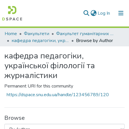
(current)
Log In
Communities & Collections
Home
Факультети
Факультет гуманітарних та соціальних наук
кафедра педагогіки, української філології та журналістики
Browse by Author
All of DSpace
кафедра педагогіки,
української філології та
журналістики
Permanent URI for this community
https://dspace.snu.edu.ua/handle/123456789/120
Browse