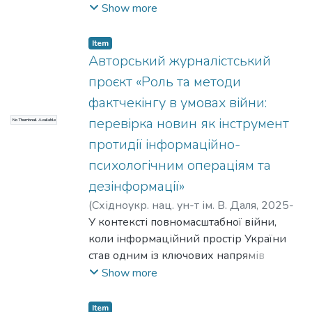
впливом дедалі частіше зрівнюється з
Show more
військовим. Те, що раніше здавалося
тлом бойових дій – новини, прямі
Item
трансляції, фоторепортажі,
Авторський журналістський
відеосвідчення, дописи очевидців, –
проєкт «Роль та методи
перетворилося на окремий фронт, у
фактчекінгу в умовах війни:
межах якого вирішується питання
перевірка новин як інструмент
No Thumbnail Available
довіри до інформації, стійкості
суспільства та здатності держави
протидії інформаційно-
протистояти дезінформації. В умовах
психологічним операціям та
війни саме медіапростір є
дезінформації»
середовищем, в якому формується
(
Східноукр. нац. ун-т ім. В. Даля
,
2025-
загальне розуміння про події та
12-27
У контексті повномасштабної війни,
)
Смородська, Д. Р.
;
Зайцева, С. С.
відповідно реакція суспільства на них.
коли інформаційний простір України
став одним із ключових напрямів
збройного протистояння, питання
Show more
достовірності новин та відповідального
медіавиробництва виходять на
Item