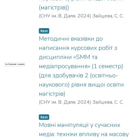
(магістрів))
(
СНУ ім. В. Даля
,
2024
)
Зайцева, С. С.
Item
Методичні вказівки до
написання курсових робіт з
дисципліни «SMM та
медіапросування» (1 семестр)
No Thumbnail Available
(для здобувачів 2 (освітньо-
наукового) рівня вищої освіти
магістрів)
(
СНУ ім. В. Даля
,
2024
)
Зайцева, С. С.
Item
Мовні маніпуляції у сучасних
медіа: техніки впливу на масову