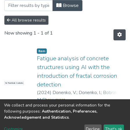
Browsing Статті (КБУтаПП) by Author "I
Browse
All browse results
Now showing
1 - 1 of 1
Item
Fatigue analysis of concrete
structures using AI with the
introduction of fractal corrosion
detection
No Thumbnail Available
(
2024
)
Donenko, V.
;
Donenko, I.
;
Bobrakov,
A.
;
Kulik, M.
;
Ivanenko, D.
Show more
We collect and process your personal information for the
following purposes:
Authentication, Preferences,
Acknowledgement and Statistics
.
Dspace & Volodymyr Dahl East Ukrainian National University
copyright © 2002-2026
LYRASIS
Customize
Decline
That's ok