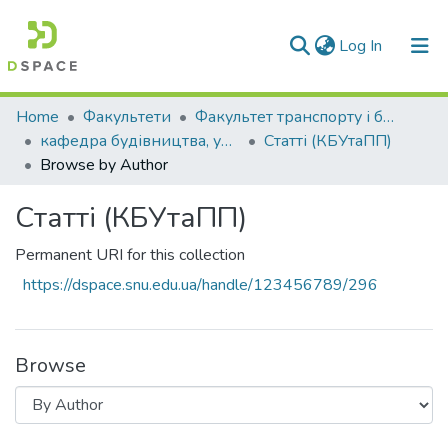
(current)
Log In
Communities & Collections
Home
Факультети
Факультет транспорту і будівництва
кафедра будівництва, урбаністики та просторового планування
Статті (КБУтаПП)
All of DSpace
Browse by Author
Статті (КБУтаПП)
Permanent URI for this collection
https://dspace.snu.edu.ua/handle/123456789/296
Browse