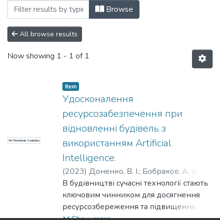
Browsing Статті (КБУтаПП) by Author "I
Browse
All browse results
Now showing
1 - 1 of 1
Item
Удосконалення
ресурсозабезпечення при
відновленні будівель з
використанням Artificial
No Thumbnail Available
Intelligence.
(
2023
)
Доненко, В. І.
;
Бобраков, А. А.
;
Іваненко, Д. С.
В будівництві сучасні технології стають
;
Donenko, V. I.
;
Bobrakov, A.
A.
ключовим чинником для досягнення
;
Ivanenko, D. S.
ресурсозбереження та підвищення
ефективності. Застосування штучного
Show more