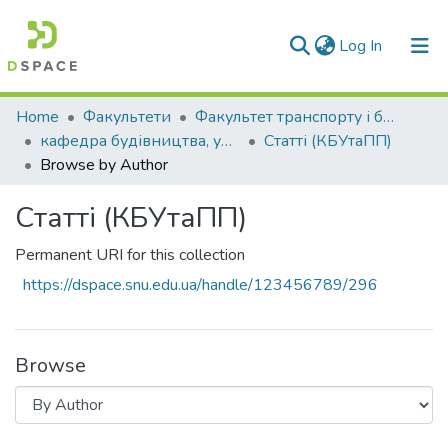
(current)
Log In
Communities & Collections
Home
Факультети
Факультет транспорту і будівництва
кафедра будівництва, урбаністики та просторового планування
Статті (КБУтаПП)
All of DSpace
Browse by Author
Статті (КБУтаПП)
Permanent URI for this collection
https://dspace.snu.edu.ua/handle/123456789/296
Browse