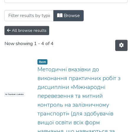
Browsing Навчально-методичні матеріа
Browse
All browse results
Now showing
1 - 4 of 4
Item
Методичні вказівки до
виконання практичних робіт з
дисципліни «Міжнародні
перевезення та митний
No Thumbnail Available
контроль на залізничному
транспорті» (для здобувачів
вищої освіти всіх форм
навчання, що навчаються за