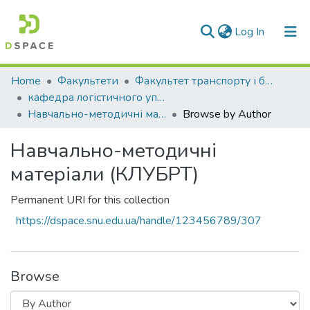
(current)
Log In
Communities & Collections
Home
Факультети
Факультет транспорту і будівництва
кафедра логістичного управління та безпеки руху на транспорті
All of DSpace
Навчально-методичні матеріали (КЛУБРТ)
Browse by Author
Навчально-методичні
матеріали (КЛУБРТ)
Permanent URI for this collection
https://dspace.snu.edu.ua/handle/123456789/307
Browse