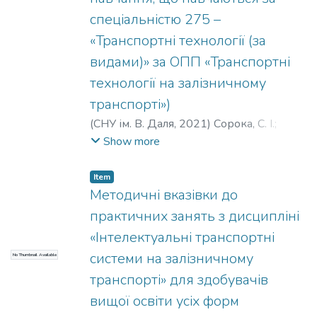
спеціальністю 275 –
«Транспортні технології (за
видами)» за ОПП «Транспортні
технології на залізничному
транспорті»)
(
СНУ ім. В. Даля
,
2021
)
Сорока, С. І.
;
Єпіфанова, О. В.
Show more
Item
Методичні вказівки до
практичних занять з дисципліні
«Інтелектуальні транспортні
системи на залізничному
No Thumbnail Available
транспорті» для здобувачів
вищої освіти усіх форм