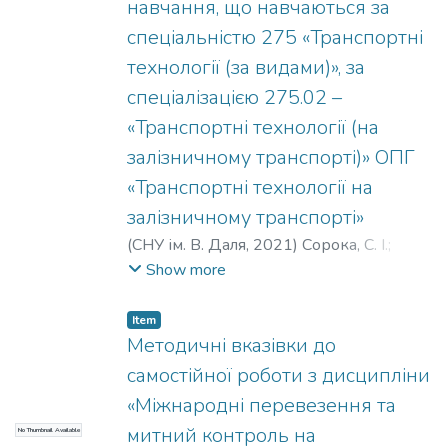
навчання, що навчаються за
спеціальністю 275 «Транспортні
технології (за видами)», за
спеціалізацією 275.02 –
«Транспортні технології (на
залізничному транспорті)» ОПГ
«Транспортні технології на
залізничному транспорті»
(
СНУ ім. В. Даля
,
2021
)
Сорока, С. І.
;
Єпіфанова, О. В.
Show more
Item
Методичні вказівки до
самостійної роботи з дисципліни
«Міжнародні перевезення та
митний контроль на
No Thumbnail Available