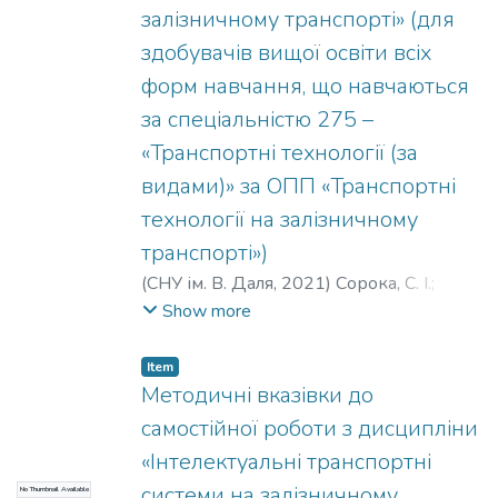
залізничному транспорті» (для
здобувачів вищої освіти всіх
форм навчання, що навчаються
за спеціальністю 275 –
«Транспортні технології (за
видами)» за ОПП «Транспортні
технології на залізничному
транспорті»)
(
СНУ ім. В. Даля
,
2021
)
Сорока, С. І.
;
Єпіфанова, О. В.
Show more
Item
Методичні вказівки до
самостійної роботи з дисципліни
«Інтелектуальні транспортні
системи на залізничному
No Thumbnail Available