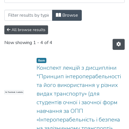
Browsing Навчально-методичні матеріа
Browse
All browse results
Now showing
1 - 4 of 4
Item
Конспект лекцій з дисципліни
"Принцип інтероперабельності
та його використання у різних
видах транспорту» (для
No Thumbnail Available
студентів очної і заочної форм
навчання за ОПП
«Інтероперабельність і безпека
на залізничному транспорті»