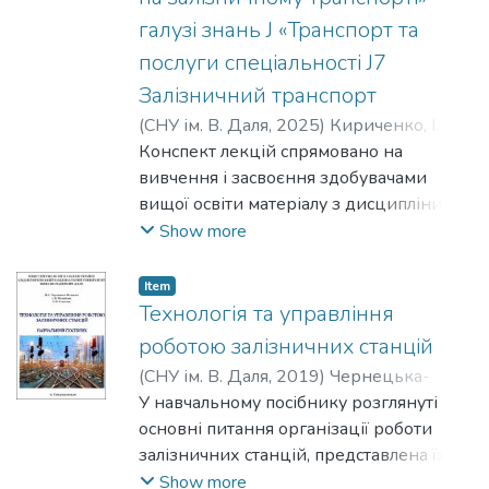
галузі знань J «Транспорт та
послуги спеціальності J7
Залізничний транспорт
(
СНУ ім. В. Даля
,
2025
)
Кириченко, І. О.
;
Михайлов, Є. В.
Конспект лекцій спрямовано на
;
Семенов, С. О.
вивчення і засвоєння здобувачами
вищої освіти матеріалу з дисципліни
"Принцип інтероперабельності та його
Show more
використання у різних видах
транспорту» основних аспектів
Item
інтероперабельності інтермодальних
Технологія та управління
перевезень. Матеріали електронного
роботою залізничних станцій
видання конспекту лекцій розраховані
(
СНУ ім. В. Даля
,
2019
)
Чернецька-
на студентів очної і заочної форм
Білецька, Н. Б.
У навчальному посібнику розглянуті
;
Михайлов, Є. В.
;
навчання за ОПП «Інтероперабельність
Семенов, С. О.
основні питання організації роботи
і безпека на залізничному транспорті»
залізничних станцій, представлена їх
галузі знань J «Транспорт та послуги
класифікація, показані особливості
Show more