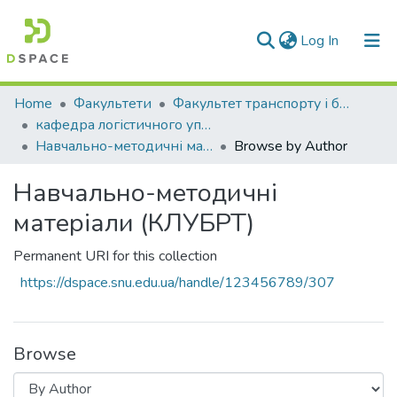
(current)
Log In
Communities & Collections
Home
Факультети
Факультет транспорту і будівництва
кафедра логістичного управління та безпеки руху на транспорті
All of DSpace
Навчально-методичні матеріали (КЛУБРТ)
Browse by Author
Навчально-методичні
матеріали (КЛУБРТ)
Permanent URI for this collection
https://dspace.snu.edu.ua/handle/123456789/307
Browse