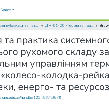
 DSpace
Наукові публікації та патенти в рамках виконання держбюджетних науково-дослідних робіт 2020 р.
ДН-01-20 «Теорія та практика системного підходу створення новітнього рухомого складу залізниць мультифункціональним управлінням термомеханічною навантаженністю «колесо-колодка-рейка» для підвищення безпеки, енерго- та ресурсозаощадження»
Brow
 та практика системног
ього рухомого складу з
льним управлінням тер
 «колесо-колодка-рейка
еки, енерго- та ресурс
ce.snu.edu.ua/handle/123456789/79