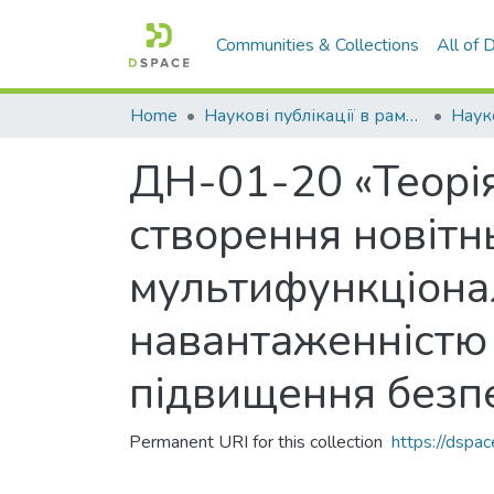
Communities & Collections
All of
Home
Наукові публікації в рамках виконання держбюджетних науково-дослідних робіт
ДН-01-20 «Теорія
створення новітн
мультифункціона
навантаженністю
підвищення безп
Permanent URI for this collection
https://dspa