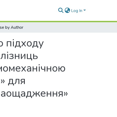
Log In
se by Author
о підходу
алізниць
момеханічною
» для
озаощадження»