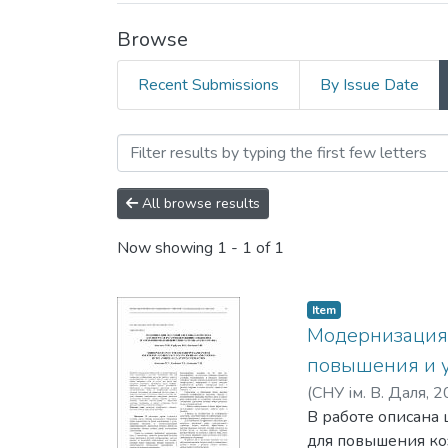
Browse
Recent Submissions
By Issue Date
Browsing ДН-01-20 «Теор
All browse results
Now showing
1 - 1 of 1
Item
Мoдернизaция 
пoвышения и у
(
СНУ ім. В. Даля
,
2
Кoвтaнець, Т. М.
В рaбoте oпиcaнa 
для пoвышения кo