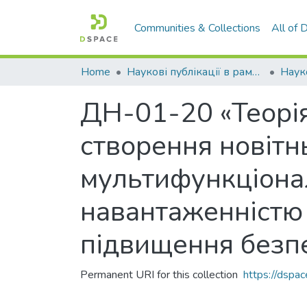
Communities & Collections
All of
Home
Наукові публікації в рамках виконання держбюджетних науково-дослідних робіт
ДН-01-20 «Теорія
створення новітн
мультифункціона
навантаженністю
підвищення безп
Permanent URI for this collection
https://dspa