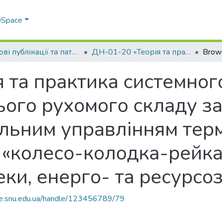
 DSpace
Наукові публікації та патенти в рамках виконання держбюджетних науково-дослідних робіт 2020 р.
ДН-01-20 «Теорія та практика системного підходу створення новітнього рухомого складу залізниць мультифункціональним управлінням термомеханічною навантаженністю «колесо-колодка-рейка» для підвищення безпеки, енерго- та ресурсозаощадження»
Brow
 та практика системног
ього рухомого складу з
льним управлінням тер
 «колесо-колодка-рейка
еки, енерго- та ресурс
ce.snu.edu.ua/handle/123456789/79