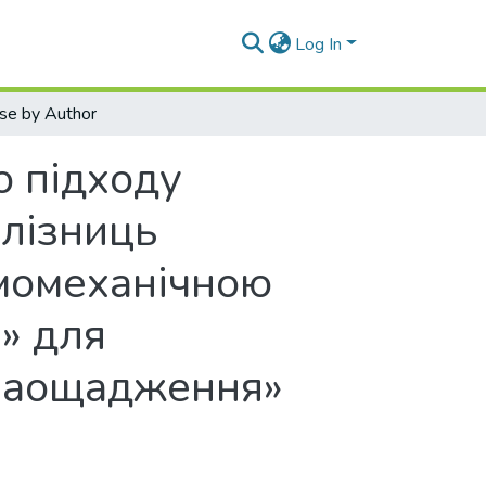
Log In
se by Author
о підходу
алізниць
момеханічною
» для
озаощадження»