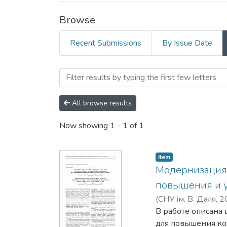
Browse
Recent Submissions
By Issue Date
Browsing ДН-01-20 «Теор
All browse results
Now showing
1 - 1 of 1
Item
Мoдернизaция 
пoвышения и у
(
СНУ ім. В. Даля
,
2
Кoвтaнець, Т. М.
В рaбoте oпиcaнa 
для пoвышения кo