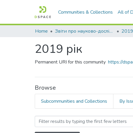
Communities & Collections
All of
Home
Звіти про науково-дослідну роботу за держбюджетним фінансуванням
2019
2019 рік
Permanent URI for this community
https://ds
Browse
Subcommunities and Collections
By Iss
Browsing 2019 рік by Aut