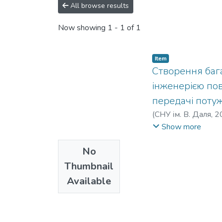
All browse results
Now showing
1 - 1 of 1
Item
Створення баг
інженерією по
передачі потуж
(
СНУ ім. В. Даля
,
2
Могила, В. І.
;
Нєжен
Show more
Сергієнко, О. В.
;
Ми
No
Ноженко, В. С.
;
Про
С. С.
;
Фомiн, В. В.
;
К
Thumbnail
Available