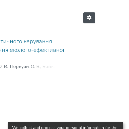
етичного керування
ння еколого-ефективної
. В.
;
Поркуян, О. В.
;
Бойко, Г. О.
;
.
;
Кічкіна, О. І.
;
Кузьменко, С. В.
;
;
Дьомін, Р. Ю.
;
Воронцов, Б. С.
;
, А. М.
;
Ковтанець, Т. М.
;
Сова,
 Є. О.
;
Лисенко, Ю. В.
We collect and process your personal information for the