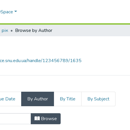
 DSpace
 рік
Browse by Author
pace.snu.edu.ua/handle/123456789/1635
ue Date
By Author
By Title
By Subject
hor "Дьомін, Р. Ю."
Browse