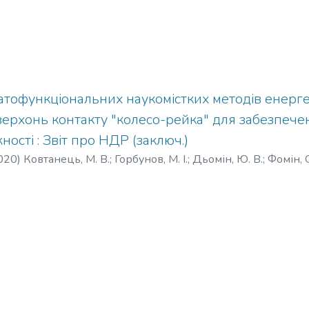
атофункціональних наукомістких методів енерг
верхонь контакту "колесо-рейка" для забезпече
ності : Звіт про НДР (заключ.)
020
)
Ковтанець, М. В.
;
Горбунов, М. І.
;
Дьомін, Ю. В.
;
Фомін, О
цев, О. Б.
;
Ноженко, О. С.
;
Кравченко, К. О.
;
Костюкевич, О. І
хайлов, Є. В.
;
Бєлоусова, Л. І.
;
Морнева, М. О.
;
Серєбряк, К. І.
свiрова, О. В.
;
Кара, С. В.
;
Семенов, С. О.
;
Кічкін, О. В.
;
Фомiна
оваленко, В. В.
;
Бурлуцький, О. В.
;
Коротенко, Б. М.
;
Бiловол,