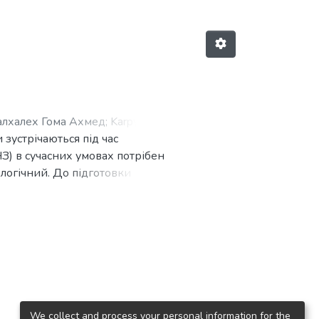
алхалех Гома Ахмед
;
Karpyuk, L.
 зустрічаються під час
З) в сучасних умовах потрібен
ологічний. До підготовки
ідвищені вимоги. Зважаючи на
нощами. Впровадження
яти та пропонувати студентам
рахуванням рівня початкової
же бути прекрасною основою
лягає в тому, що викладач
туденти самі намічають
нюють отримані результати із
We collect and process your personal information for the