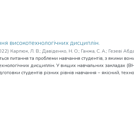
ня високотехнологічних дисциплін.
022
)
Карпюк, Л. В.
;
Давіденко, Н. О.
;
Ганжа, С. А.
;
Гезеві Абд
ться питання та проблеми навчання студентів, з якими вони
;
Ganzha, S. A.
;
Gezevi Abdalhaleh Goma Ahmed
хнологічних дисциплін. У вищих навчальних закладах (ВН
дготовки студентів різних рівнів навчання − якісний, техн
нань «Автоматизація та приладобудування» висуваються п
 освіти, реалізація цих вимог пов'язана з певними труд
их дисциплін в навчання дозволяє досить швидко розробл
антів індивідуальних завдань за великою кількістю тем з у
отовленості студентів. При правильному підході САПР мо
світній процес проєктного способу навчання. Суть його по
і та формулює заплановані результати навчальної задачі. С
, шукають шляхи їх вирішення, а виконуючи проєкт, порів