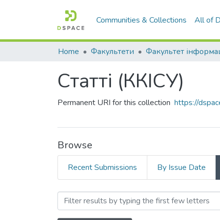
Communities & Collections
All of
Home
Факультети
Статті (ККІСУ)
Permanent URI for this collection
https://dspa
Browse
Recent Submissions
By Issue Date
Browsing Статті (ККІСУ) b