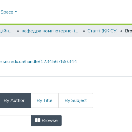
 DSpace
Факультет інформаційних технологій та електроніки
кафедра комп’ютерно-інтегрованих систем управління
Статті (ККІСУ)
Bro
ce.snu.edu.ua/handle/123456789/344
By Author
By Title
By Subject
y Author "Ganzha, S. A."
Browse