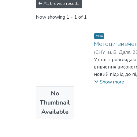
All browse results
Now showing
1 - 1 of 1
Item
Методи вивчен
(
СНУ ім. В. Даля
,
2
V.
У статті розглядаю
;
Davydenko, N. O.
вивчення високоте
новий підхід до пі
фахівців галузі з
Show more
умови традиційної
No
високотехнологічн
Thumbnail
різноманіття варі
Available
комп'ютерної підг
запровадження у о
задає вихідні дан
проміжні завдання