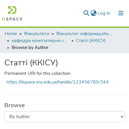
(current)
Log In
Communities & Collections
Home
Факультети
Факультет інформаційних технологій та електроніки
кафедра комп’ютерно-інтегрованих систем управління
Статті (ККІСУ)
All of DSpace
Browse by Author
Статті (ККІСУ)
Permanent URI for this collection
https://dspace.snu.edu.ua/handle/123456789/344
Browse