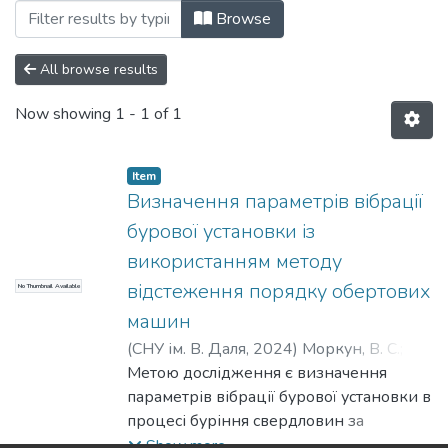
Browsing Статті (ККІСУ) by Author "Hrys
Browse
All browse results
Now showing
1 - 1 of 1
Item
Визначення параметрів вібрації
бурової установки із
використанням методу
відстеження порядку обертових
No Thumbnail Available
машин
(
СНУ ім. В. Даля
,
2024
)
Моркун, В. С.
;
Моркун, Н. В.
Метою дослідження є визначення
;
Поркуян, О. В.
;
Грищенко,
С. М.
параметрів вібрації бурової установки в
;
Бобров, Є. Ю.
;
Грищенко, Я. О.
;
Morkun, V. S.
процесі буріння свердловин за
;
Morkun, N. V.
;
Porkuian, O. V.
;
Hryshchenko, S. M.
допомогою методу відстеження
;
Bobrov, E. Yu.
;
Show more