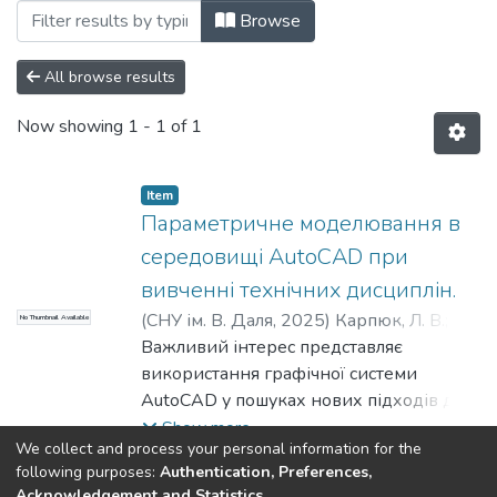
Browsing Статті (ККІСУ) by Author "Karpі
Browse
All browse results
Now showing
1 - 1 of 1
Item
Параметричне моделювання в
середовищі AutoCAD при
вивченні технічних дисциплін.
(
СНУ ім. В. Даля
,
2025
)
Карпюк, Л. В.
;
No Thumbnail Available
Давіденко, Н. О.
Важливий інтерес представляє
;
Кобзарев, Є. О.
;
Karpіuk,
L. V.
використання графічної системи
;
Davіdenko, N. O.
;
Kobzarev, E. O.
AutoCAD у пошуках нових підходів до
вивчення різних дисциплін, де
Show more
We collect and process your personal information for the
візуалізація процесу знаходження
following purposes:
Authentication, Preferences,
рішення пропорційна сприйняттю
Acknowledgement and Statistics
.