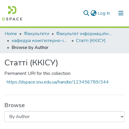
(current)
Log In
Communities & Collections
Home
Факультети
Факультет інформаційних технологій та електроніки
кафедра комп’ютерно-інтегрованих систем управління
Статті (ККІСУ)
All of DSpace
Browse by Author
Статті (ККІСУ)
Permanent URI for this collection
https://dspace.snu.edu.ua/handle/123456789/344
Browse