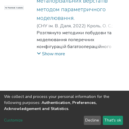
металорізальних верстатів
методом параметричного
No Thumbnail Available
моделювання.
(
СНУ ім. В. Даля
,
2022
)
Кроль, О. С.
;
Алієв, В. E.
Розглянуто методики побудови та
;
Krol, O.
;
Aliev, V.
моделювання поперечних
конфігурацій багатоопераційного
токарно-гвинторізного верстата за
Show more
допомогою методів параметричного
моделювання. Пропонується
розглядати задачу синтезу
просторового компонування приводу
головного руху токарного верстата
(редуктора) як двокритеріальну
We collect and process your personal information for the
оптимізаційну задачу. Існують два
following purposes:
Authentication, Preferences,
основних критерії ефективності
Acknowledgement and Statistics
.
Dspace & Volodymyr Dahl East Ukrainian National University
конструкційного завдання для
copyright © 2002-2026
LYRASIS
Customize
Decline
That's ok
поперечної компоновки: 1)
Cookie settings
End User Agreement
Send Feedback