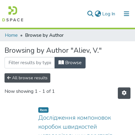
(current)
Log In
Communities & Collections
Home
Browse by Author
All of DSpace
Browsing by Author "Aliev, V."
Browse
All browse results
Now showing
1 - 1 of 1
Item
Дослідження компоновок
коробок швидкостей