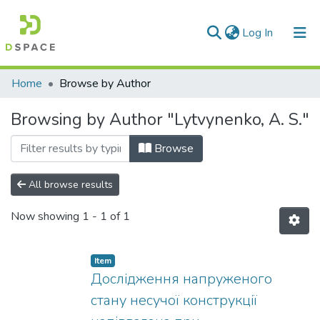
(current)
Log In
Communities & Collections
Home
Browse by Author
All of DSpace
Browsing by Author "Lytvynenko, A. S."
Browse
All browse results
Now showing
1 - 1 of 1
Item
Дослідження напруженого
стану несучої конструкції