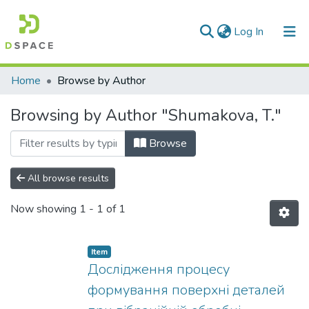
(current)
Log In
Communities & Collections
Home
Browse by Author
All of DSpace
Browsing by Author "Shumakova, T."
Browse
All browse results
Now showing
1 - 1 of 1
Item
Дослідження процесу
формування поверхні деталей