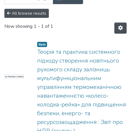
All browse results
Now showing
1 - 1 of 1
Item
Теорія та практика системного
підходу створення новітнього
рухомого складу залізниць
мультифункціональним
No Thumbnail Available
управлінням термомеханічною
навантаженністю «колесо-
колодка-рейка» для підвищення
безпеки, енерго- та
ресурсозаощадження : Звіт про
НДР (заключ.)