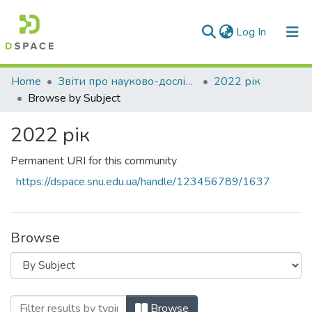
(current)
Log In
Communities & Collections
Home
Звіти про науково-дослідну роботу за держбюджетним фінансуванням
2022 рік
Browse by Subject
All of DSpace
2022 рік
Permanent URI for this community
https://dspace.snu.edu.ua/handle/123456789/1637
Browse
Browsing 2022 рік by Subject "експер
Browse