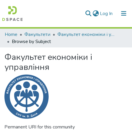
(current)
Log In
Communities & Collections
Home
Факультети
Факультет економіки і управління
Browse by Subject
All of DSpace
Факультет економіки і
управління
Permanent URI for this community