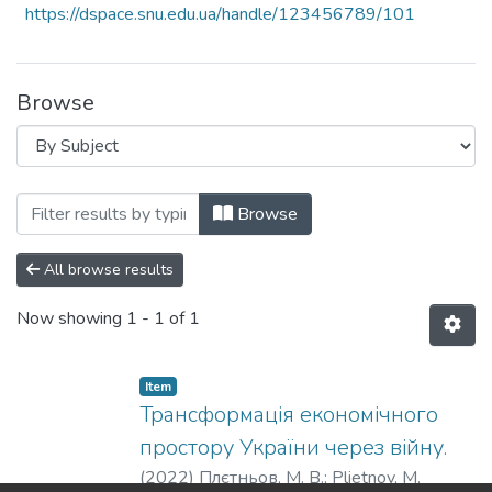
https://dspace.snu.edu.ua/handle/123456789/101
Browse
Browsing Факультет економіки і управл
Browse
All browse results
Now showing
1 - 1 of 1
Item
Трансформація економічного
простору України через війну.
(
2022
)
Плєтньов, М. В.
;
Plietnov, M.