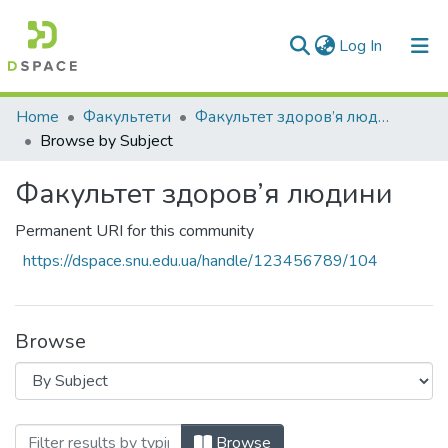
(current)
Log In
Communities & Collections
Home
Факультети
Факультет здоров’я людини
Browse by Subject
All of DSpace
Факультет здоров’я людини
Permanent URI for this community
https://dspace.snu.edu.ua/handle/123456789/104
Browse
Browsing Факультет здоров’я людини by
Browse