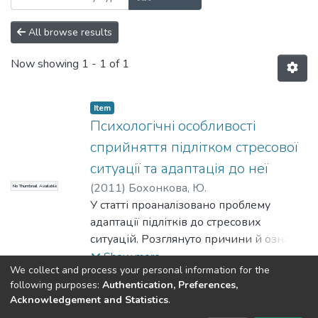
All browse results
Now showing
1 - 1 of 1
Item
Психологічні особливості
сприйняття підлітком стресової
ситуації та адаптація до неї
(
2011
)
Бохонкова, Ю.
No Thumbnail Available
У статті проаналізовано проблему
адаптації підлітків до стресових
ситуацій. Розглянуто причини й ознаки
стресової ситуації. Вивчено особливості
Show more
We collect and process your personal information for the
самооцінки підлітків та процес її
following purposes:
Authentication, Preferences,
формування. Описано негативні
Acknowledgement and Statistics
.
Dspace & Volodymyr Dahl East Ukrainian National University
психологічні наслідки стресових