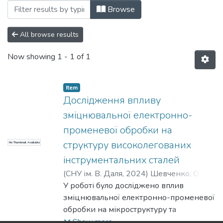
Browsing Статті (КМПМ) by Subject "over
Browse
All browse results
Now showing
1 - 1 of 1
Item
Дослідження впливу
зміцнювальної електронно-
променевої обробки на
структуру високолегованих
No Thumbnail Available
інструментальних сталей
(
СНУ ім. В. Даля
,
2024
)
Шевченко, О. В.
;
Shevchenko, O. V.
У роботі було досліджено вплив
зміцнювальної електронно-променевої
обробки на мікроструктуру та
мікротвердість поверхневих шарів
Show more