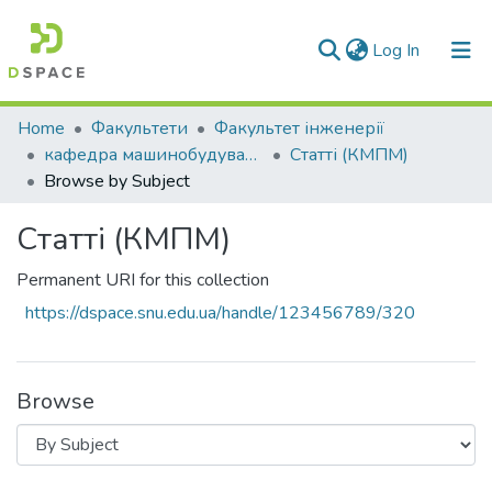
(current)
Log In
Communities & Collections
Home
Факультети
Факультет інженерії
кафедра машинобудування та прикладної механіки
Статті (КМПМ)
All of DSpace
Browse by Subject
Статті (КМПМ)
Permanent URI for this collection
https://dspace.snu.edu.ua/handle/123456789/320
Browse