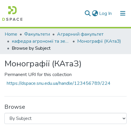
(current)
Log In
Communities & Collections
Home
Факультети
Аграрний факультет
кафедра агрономії та землеустрою
Монографії (КАтаЗ)
All of DSpace
Browse by Subject
Монографії (КАтаЗ)
Permanent URI for this collection
https://dspace.snu.edu.ua/handle/123456789/224
Browse