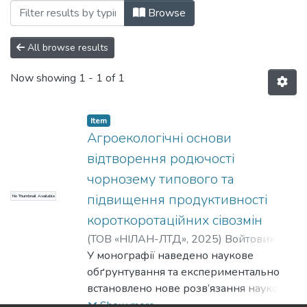
Browsing Монографії (КАтаЗ) by Subje
Browse
All browse results
Now showing
1 - 1 of 1
Item
Агроекологічні основи
відтворення родючості
чорнозему типового та
підвищення продуктивності
No Thumbnail Available
короткоротаційних сівозмін
(
ТОВ «НІЛАН-ЛТД»
,
2025
)
Войтовик, М.
В.
У монографії наведено наукове
;
Примак, І. Д.
;
Цюк, Ю. В.
обґрунтування та експериментально
встановлено нове розв’язання наукової
і практичної проблеми ефективного
Show more