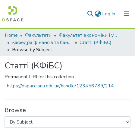
(current)
Log In
Communities & Collections
Home
Факультети
Факультет економіки і управління
кафедра фінансів та банківської справи
Статті (КФіБС)
All of DSpace
Browse by Subject
Статті (КФіБС)
Permanent URI for this collection
https://dspace.snu.edu.ua/handle/123456789/214
Browse