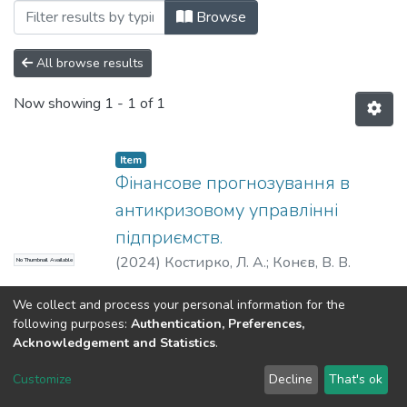
Browsing Статті (КФіБС) by Subject "ан
Browse
All browse results
Now showing
1 - 1 of 1
Item
Фінансове прогнозування в
антикризовому управлінні
підприємств.
(
2024
)
Костирко, Л. А.
;
Конєв, В. В.
No Thumbnail Available
We collect and process your personal information for the
following purposes:
Authentication, Preferences,
Acknowledgement and Statistics
.
Dspace & Volodymyr Dahl East Ukrainian National University
copyright © 2002-2026
LYRASIS
Customize
Decline
That's ok
Cookie settings
End User Agreement
Send Feedback