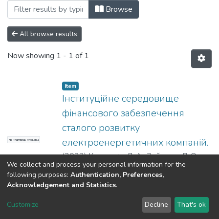
Browsing Статті (КФіБС) by Subject "і
Browse
All browse results
Now showing
1 - 1 of 1
Item
Інституційне середовище
фінансового забезпечення
сталого розвитку
електроенергетичних компаній.
No Thumbnail Available
(
2023
)
Костирко, Л. А.
;
Зайцева, Л. О.
We collect and process your personal information for the
following purposes:
Authentication, Preferences,
Acknowledgement and Statistics
.
Dspace & Volodymyr Dahl East Ukrainian National University
copyright © 2002-2026
LYRASIS
Customize
Decline
That's ok
Cookie settings
End User Agreement
Send Feedback