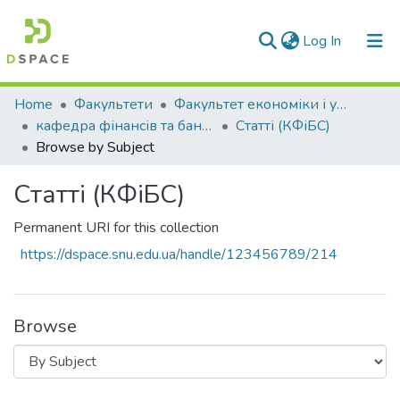
(current)
Log In
Communities & Collections
Home
Факультети
Факультет економіки і управління
кафедра фінансів та банківської справи
Статті (КФіБС)
All of DSpace
Browse by Subject
Статті (КФіБС)
Permanent URI for this collection
https://dspace.snu.edu.ua/handle/123456789/214
Browse