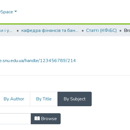
 DSpace
Факультет економіки і управління
кафедра фінансів та банківської справи
Статті (КФіБС)
Br
ce.snu.edu.ua/handle/123456789/214
By Author
By Title
By Subject
 Subject "institutional support"
Browse