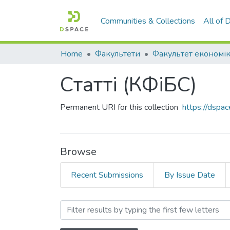
Communities & Collections
All of
Home
Факультети
Статті (КФіБС)
Permanent URI for this collection
https://dspa
Browse
Recent Submissions
By Issue Date
Browsing Статті (КФіБС) by