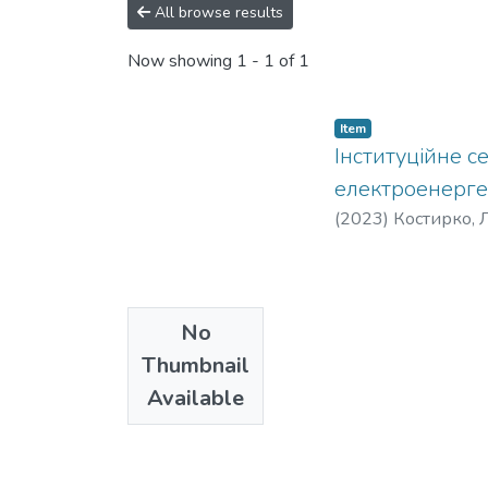
All browse results
Now showing
1 - 1 of 1
Item
Інституційне 
електроенерге
(
2023
)
Костирко, Л
No
Thumbnail
Available