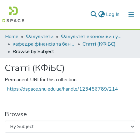
(current)
Log In
Communities & Collections
Home
Факультети
Факультет економіки і управління
кафедра фінансів та банківської справи
Статті (КФіБС)
All of DSpace
Browse by Subject
Статті (КФіБС)
Permanent URI for this collection
https://dspace.snu.edu.ua/handle/123456789/214
Browse