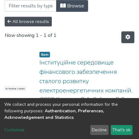
Browsing Статті (КФіБС) by Subject "sta
Browse
All browse results
Now showing
1 - 1 of 1
Item
Інституційне середовище
фінансового забезпечення
сталого розвитку
електроенергетичних компаній.
No Thumbnail Available
(
2023
)
Костирко, Л. А.
;
Зайцева, Л. О.
We collect and process your personal information for the
following purposes:
Authentication, Preferences,
Acknowledgement and Statistics
.
Dspace & Volodymyr Dahl East Ukrainian National University
copyright © 2002-2026
LYRASIS
Customize
Decline
That's ok
Cookie settings
End User Agreement
Send Feedback