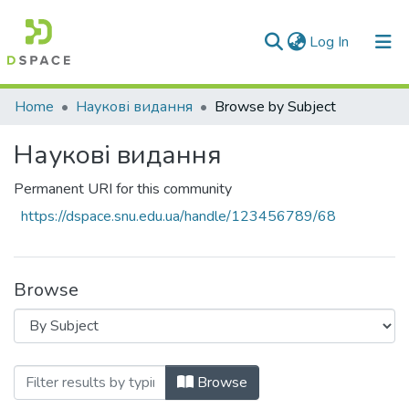
(current)
Log In
Communities & Collections
Home
Наукові видання
Browse by Subject
All of DSpace
Наукові видання
Permanent URI for this community
https://dspace.snu.edu.ua/handle/123456789/68
Browse
Browsing Наукові видання by Subject 
Browse