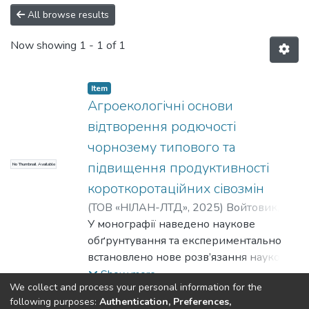
All browse results
Now showing
1 - 1 of 1
Item
Агроекологічні основи
відтворення родючості
чорнозему типового та
підвищення продуктивності
No Thumbnail Available
короткоротаційних сівозмін
(
ТОВ «НІЛАН-ЛТД»
,
2025
)
Войтовик, М.
В.
У монографії наведено наукове
;
Примак, І. Д.
;
Цюк, Ю. В.
обґрунтування та експериментально
встановлено нове розв’язання наукової
і практичної проблеми ефективного
Show more
We collect and process your personal information for the
використання чорнозему типового
following purposes:
Authentication, Preferences,
глибокого малогумусного з