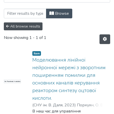
Browsing Вісник СНУ ім. В.Даля № 3 (27
Browse
All browse results
Now showing
1 - 1 of 1
Item
Моделювання лінійної
нейронної мережі з зворотним
поширенням помилки для
основних каналів керування
No Thumbnail Available
реактором синтезу оцтової
кислоти.
(
СНУ ім. В. Даля
,
2023
)
Поркуян, О. В.
;
Самойлова, Ж. Г.
В наш час для управління
;
Porkuyan, O. V.
;