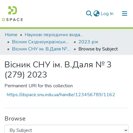
(current)
Log In
Communities & Collections
Home
Наукові періодичні видання СНУ ім. В. Даля
Вісник Східноукраїнського національного університету імені В. Даля
2023 рік
All of DSpace
Вісник СНУ ім. В.Даля № 3 (279) 2023
Browse by Subject
Вісник СНУ ім. В.Даля № 3
(279) 2023
Permanent URI for this collection
https://dspace.snu.edu.ua/handle/123456789/1162
Browse