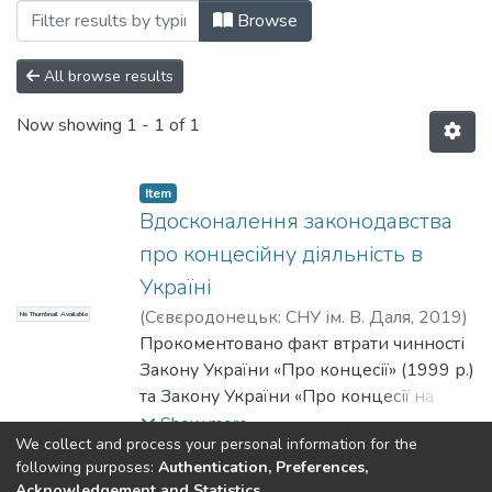
Browsing Статті (КГПСПД) by Subject "ci
Browse
All browse results
Now showing
1 - 1 of 1
Item
Вдосконалення законодавства
про концесійну діяльність в
Україні
(
Сєвєродонецьк: СНУ ім. В. Даля
,
2019
)
No Thumbnail Available
Терещенко, С. В.
Прокоментовано факт втрати чинності
;
Tereshchenko, Serhii
Закону України «Про концесії» (1999 р.)
та Закону України «Про концесії на
будівництво та експлуатацію
Show more
We collect and process your personal information for the
автомобільних доріг» (2000 р.).
following purposes:
Authentication, Preferences,
Здійснено аналіз наукових досліджень
Acknowledgement and Statistics
.