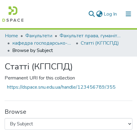
(current)
Log In
Communities & Collections
Home
Факультети
Факультет права, гуманітарних і соціальних наук
кафедра господарсько-правових та суспільно-політичних дисциплін
Статті (КГПСПД)
All of DSpace
Browse by Subject
Статті (КГПСПД)
Permanent URI for this collection
https://dspace.snu.edu.ua/handle/123456789/355
Browse