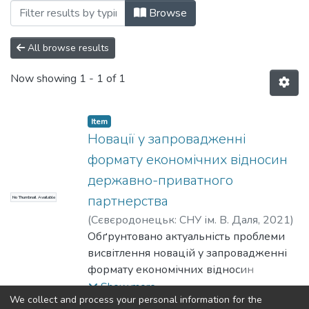
Browsing Статті (КГПСПД) by Subject "
Browse
All browse results
Now showing
1 - 1 of 1
Item
Новації у запровадженні
формату економічних відносин
державно-приватного
партнерства
No Thumbnail Available
(
Сєвєродонецьк: СНУ ім. В. Даля
,
2021
)
Терещенко, С. В.
Обґрунтовано актуальність проблеми
;
Tereshchenko, Serhii
висвітлення новацій у запровадженні
формату економічних відносин
державно-приватного партнерства.
Show more
We collect and process your personal information for the
Здійснено аналіз передумов