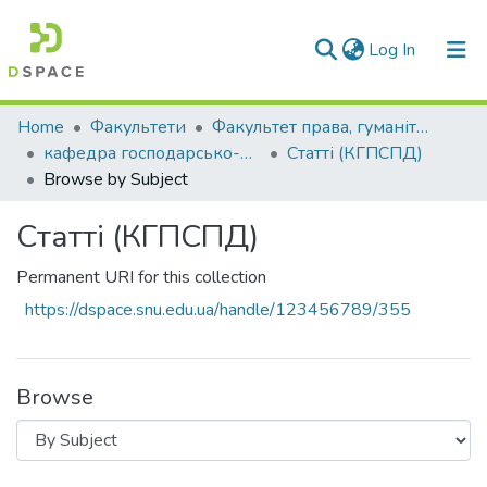
(current)
Log In
Communities & Collections
Home
Факультети
Факультет права, гуманітарних і соціальних наук
кафедра господарсько-правових та суспільно-політичних дисциплін
Статті (КГПСПД)
All of DSpace
Browse by Subject
Статті (КГПСПД)
Permanent URI for this collection
https://dspace.snu.edu.ua/handle/123456789/355
Browse