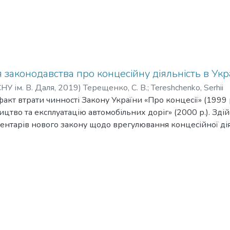
законодавства про концесійну діяльність в Укра
НУ ім. В. Даля
,
2019
)
Терещенко, С. В.
;
Tereshchenko, Serhii
кт втрати чинності Закону України «Про концесії» (1999 р
ицтво та експлуатацію автомобільних доріг» (2000 р.). Зді
ентарів нового закону щодо врегулювання концесійної ді
нцесіонера та про концесійні договори. Обґрунтовано авт
ового та цивільно-правового регулювання відносин, що в
но переваги повноти правового врегулювання контролю та
ворі за новими законоположеннями у порівняні з регламен
одавством. Виявлено недоліки запропонованого договірно
ності. Визнано достатнім потенціал нового закону України 
ї багатоаспектності концесійно-договірних відносин.