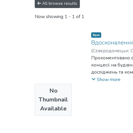
All browse results
Now showing
1 - 1 of 1
Item
Вдосконалення 
(
Сєвєродонецьк: С
Прокоментовано фа
концесії на будівн
досліджень та ком
про діяльність ко
Show more
господарсько-прав
No
концесії. Виявле
Thumbnail
концесійних дого
Available
попереднім закон
концесійної діяль
відображення всіє