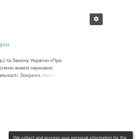
їні
.) та Закону України «Про
йснено аналіз наукових
яльності. Зокрема, положень
орську позицію щодо
иникають на підставі договору
 моніторингу виконання
тами правового впливу за
го механізму здійснення
про концесію для
We collect and process your personal information for the