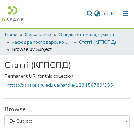
(current)
Log In
Communities & Collections
Home
Факультети
Факультет права, гуманітарних і соціальних наук
кафедра господарсько-правових та суспільно-політичних дисциплін
Статті (КГПСПД)
All of DSpace
Browse by Subject
Статті (КГПСПД)
Permanent URI for this collection
https://dspace.snu.edu.ua/handle/123456789/355
Browse