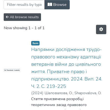
Browsing Статті (КГПСПД) by Subject "h
Browse
All browse results
Now showing
1 - 1 of 1
Item
Напрямки дослідження трудо-
правового механізму адаптації
ветеранів війни до цивільного
життя. Приватне право і
No Thumbnail Available
підприємництво. 2024. Вип. 24.
Ч. 2. С. 219-225
(
2024
)
Шаповалова, О.
;
Shapovalova, O.
Стаття присвячена розробці
теоретичних засад правового