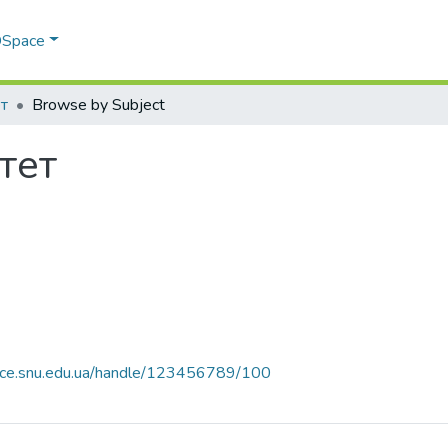
 DSpace
т
Browse by Subject
тет
pace.snu.edu.ua/handle/123456789/100