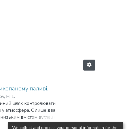
икопаному паливі.
v, H. L.
Єдиний шлях контролювати
 у атмосфера. Є лише два
з низьким вмістом вуглецю або
но. Концентрація вуглекислого
We collect and process your personal information for the