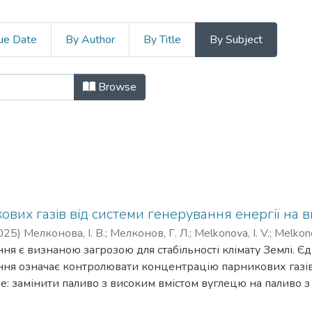
ue Date
By Author
By Title
By Subject
ьтет by Subject "викопне паливо"
Browse
вих газів від системи генерування енергії на в
025
)
Мелконова, І. В.
;
Мелконов, Г. Л.
;
Melkonova, I. V.
;
Melkono
ння є визнаною загрозою для стабільності клімату Землі. 
ння означає контролювати концентрацію парникових газів
е: замінити паливо з високим вмістом вуглецю на паливо 
во; виробляти та використовувати енергію більш ефектив