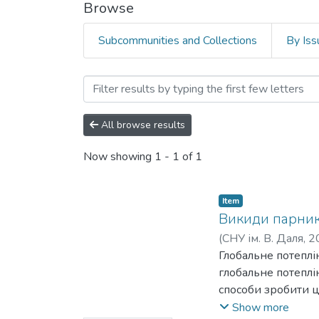
Browse
Subcommunities and Collections
By Iss
Browsing Аграрний факул
All browse results
Now showing
1 - 1 of 1
Item
Викиди парнико
(
СНУ ім. В. Даля
,
2
Глобальне потеплі
глобальне потеплі
способи зробити ц
безвуглецеве пали
Show more