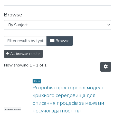
Browse
Browsing Аграрний факультет by Subjec
Browse
All browse results
Now showing
1 - 1 of 1
Item
Розробка просторової моделі
крихкого середовища для
описання процесів за межами
несучої здатності тіл
No Thumbnail Available