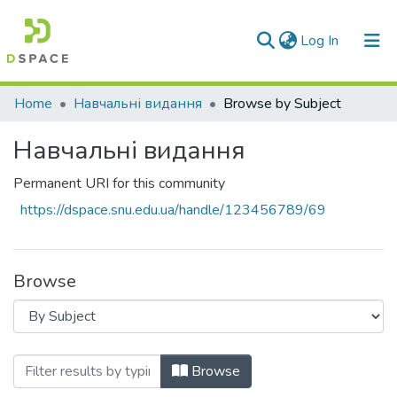
(current)
Log In
Communities & Collections
Home
Навчальні видання
Browse by Subject
All of DSpace
Навчальні видання
Permanent URI for this community
https://dspace.snu.edu.ua/handle/123456789/69
Browse
Browsing Навчальні видання by Subject
Browse