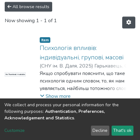
All browse results
Now showing
1 - 1 of 1
Item
Психологія впливів:
індивідуальні, групові, масові
(
СНУ ім. В. Даля
,
2025
)
Гарькавець, С.
;
Волченко, Л.
Якщо спробувати пояснити, що таке
No Thumbnail Available
психологія одним словом, то, як нам
уявляється, найбільш тотожного слова
ніж слово «вплив», важко буде знайти.
Show more
При цьому, це не синоніми, а тільки
We collect and process your personal information for the
підкреслення того, що поняття «вплив»
following purposes:
Authentication, Preferences,
Acknowledgement and Statistics
.
віддзеркалює психологію як прикладне
Dspace & Volodymyr Dahl East Ukrainian National University
знання. Людина та об’єднання людей
copyright © 2002-2026
LYRASIS
Customize
Decline
That's ok
завжди були, є та будуть як об’єктами,
Cookie settings
End User Agreement
Send Feedback